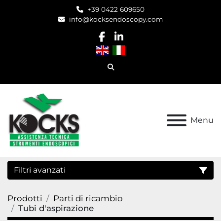
+39 0422 609650
info@kocksendoscopy.com
facebook
linkedin
Cerca
Menu
Filtri avanzati
Prodotti
Parti di ricambio
Categoria
Tubi d'aspirazione