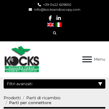
+39 0422 609650
info@kocksendoscopy.com
facebook
linkedin
Cerca
Menu
Filtri avanzati
Prodotti
Parti di ricambio
Categoria
Parti per connettore