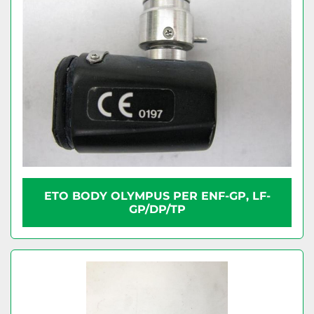
ETO BODY OLYMPUS PER ENF-GP, LF-
GP/DP/TP