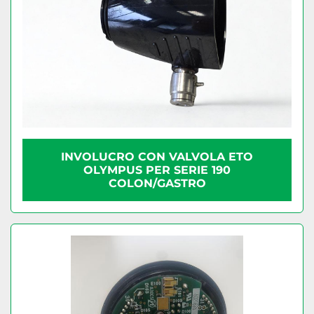
INVOLUCRO CON VALVOLA ETO
OLYMPUS PER SERIE 190
COLON/GASTRO