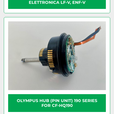
ELETTRONICA LF-V, ENF-V
OLYMPUS HUB (PIN UNIT) 190 SERIES
FOR CF-HQ190